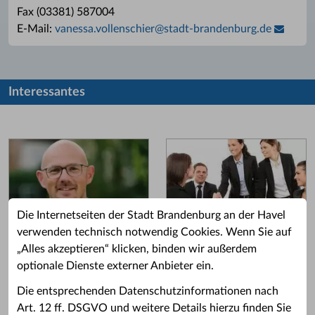
Fax (03381) 587004
E-Mail:
vanessa.vollenschier
@
stadt-brandenburg.de
Interessantes
Die Internetseiten der Stadt Brandenburg an der Havel
verwenden technisch notwendig Cookies. Wenn Sie auf
„Alles akzeptieren“ klicken, binden wir außerdem
Grußwort des OB
Stellenangebote
optionale Dienste externer Anbieter ein.
Grußwort von Daniel Keip.
Karriere & Ausbildung in der
Die entsprechenden Datenschutzinformationen nach
Stadtverwaltung.
Art. 12 ff. DSGVO und weitere Details hierzu finden Sie