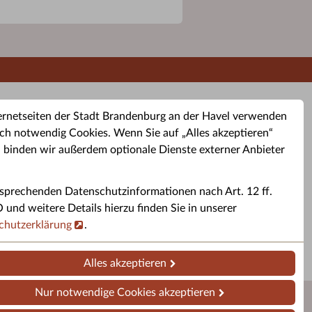
ernetseiten der Stadt Brandenburg an der Havel verwenden
ch notwendig Cookies. Wenn Sie auf „Alles akzeptieren“
, binden wir außerdem optionale Dienste externer Anbieter
sprechenden Datenschutzinformationen nach Art. 12 ff.
buchung
Altkleider-Container
Sporttermine
nd weitere Details hierzu finden Sie in unserer
chutzerklärung
.
rservice
Standorte für Altkleider-
Sportveranstaltungen i
ren.
Container.
Brandenburg a. d. H.
Alles akzeptieren
Nur notwendige Cookies akzeptieren