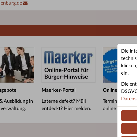
denburg.de
Die Int
technis
klicken
ein.
Die ent
ngebote
Maerker-Portal
Online-Termin
DSGVO u
Datens
 & Ausbildung in
Laterne defekt? Müll
Termin im Bürge
tverwaltung.
entdeckt? Hier melden.
online vereinba