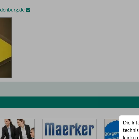
ndenburg.de
Die Int
technis
klicken