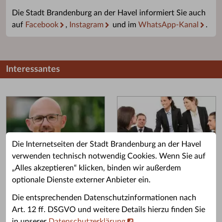
Die Stadt Brandenburg an der Havel informiert Sie auch
auf
Facebook
,
Instagram
und im
WhatsApp-Kanal
.
Interessantes
Die Internetseiten der Stadt Brandenburg an der Havel
verwenden technisch notwendig Cookies. Wenn Sie auf
„Alles akzeptieren“ klicken, binden wir außerdem
Grußwort des OB
Stellenangebote
optionale Dienste externer Anbieter ein.
Grußwort von Daniel Keip.
Karriere & Ausbildung in der
Die entsprechenden Datenschutzinformationen nach
Stadtverwaltung.
Art. 12 ff. DSGVO und weitere Details hierzu finden Sie
in unserer
Datenschutzerklärung
.