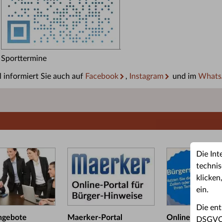
Sporttermine
 informiert Sie auch auf
Facebook
,
Instagram
und im
Whats
Die Int
technis
klicken
ein.
Die ent
ngebote
Maerker-Portal
Online-Termin
DSGVO u