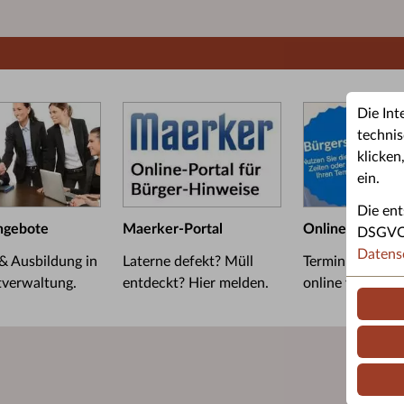
Die Int
technis
klicken
ein.
Die ent
ngebote
Maerker-Portal
Online-Termin
DSGVO u
Datens
 & Ausbildung in
Laterne defekt? Müll
Termin im Bürge
tverwaltung.
entdeckt? Hier melden.
online vereinba