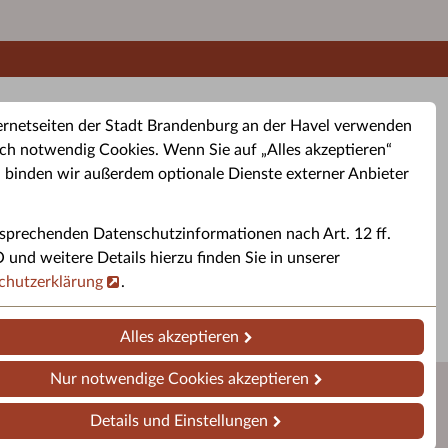
ernetseiten der Stadt Brandenburg an der Havel verwenden
ch notwendig Cookies. Wenn Sie auf „Alles akzeptieren“
, binden wir außerdem optionale Dienste externer Anbieter
sprechenden Datenschutzinformationen nach Art. 12 ff.
buchung
Altkleider-Container
Sporttermine
nd weitere Details hierzu finden Sie in unserer
chutzerklärung
.
rservice
Standorte für Altkleider-
Sportveranstaltungen i
ren.
Container.
Brandenburg a. d. H.
Alles akzeptieren
Nur notwendige Cookies akzeptieren
Details und Einstellungen