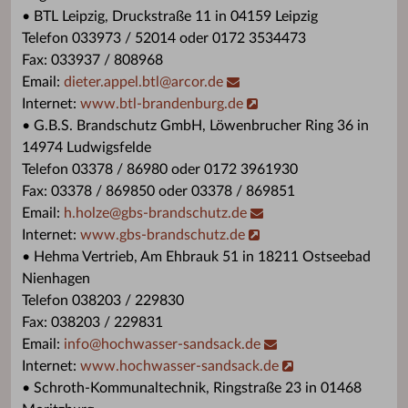
• BTL Leipzig, Druckstraße 11 in 04159 Leipzig
Telefon 033973 / 52014 oder 0172 3534473
Fax: 033937 / 808968
Email:
dieter.appel.btl
@
arcor.de
Internet:
www.btl-brandenburg.de
• G.B.S. Brandschutz GmbH, Löwenbrucher Ring 36 in
14974 Ludwigsfelde
Telefon 03378 / 86980 oder 0172 3961930
Fax: 03378 / 869850 oder 03378 / 869851
Email:
h.holze
@
gbs-brandschutz.de
Internet:
www.gbs-brandschutz.de
• Hehma Vertrieb, Am Ehbrauk 51 in 18211 Ostseebad
Nienhagen
Telefon 038203 / 229830
Fax: 038203 / 229831
Email:
info
@
hochwasser-sandsack.de
Internet:
www.hochwasser-sandsack.de
• Schroth-Kommunaltechnik, Ringstraße 23 in 01468