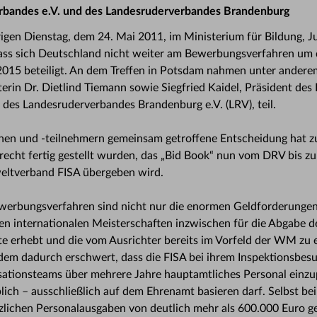
rbandes e.V. und des Landesruderverbandes Brandenburg
igen Dienstag, dem 24. Mai 2011, im Ministerium für Bildung, 
ss sich Deutschland nicht weiter am Bewerbungsverfahren um 
2015 beteiligt. An dem Treffen in Potsdam nahmen unter ander
in Dr. Dietlind Tiemann sowie Siegfried Kaidel, Präsident des
 des Landesruderverbandes Brandenburg e.V. (LRV), teil.
nen und -teilnehmern gemeinsam getroffene Entscheidung hat zu
echt fertig gestellt wurden, das „Bid Book“ nun vom DRV bis zu
eltverband FISA übergeben wird.
erbungsverfahren sind nicht nur die enormen Geldforderungen
eren internationalen Meisterschaften inzwischen für die Abgab
erhebt und die vom Ausrichter bereits im Vorfeld der WM zu erf
dem dadurch erschwert, dass die FISA bei ihrem Inspektionsbes
ationsteams über mehrere Jahre hauptamtliches Personal einzup
lich – ausschließlich auf dem Ehrenamt basieren darf. Selbst be
tzlichen Personalausgaben von deutlich mehr als 600.000 Euro ge