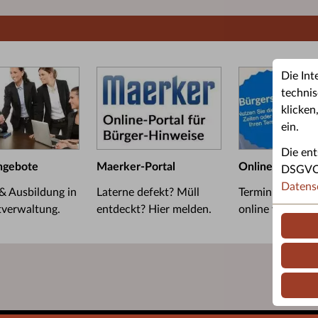
Die Int
technis
klicken
ein.
Die ent
ngebote
Maerker-Portal
Online-Termin
DSGVO u
Datens
 & Ausbildung in
Laterne defekt? Müll
Termin im Bürge
tverwaltung.
entdeckt? Hier melden.
online vereinba