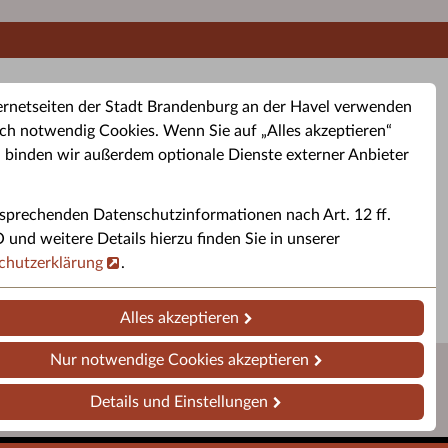
ernetseiten der Stadt Brandenburg an der Havel verwenden
ch notwendig Cookies. Wenn Sie auf „Alles akzeptieren“
, binden wir außerdem optionale Dienste externer Anbieter
sprechenden Datenschutzinformationen nach Art. 12 ff.
buchung
Altkleider-Container
Sporttermine
nd weitere Details hierzu finden Sie in unserer
chutzerklärung
.
rservice
Standorte für Altkleider-
Sportveranstaltungen i
ren.
Container.
Brandenburg a. d. H.
Alles akzeptieren
Nur notwendige Cookies akzeptieren
Details und Einstellungen