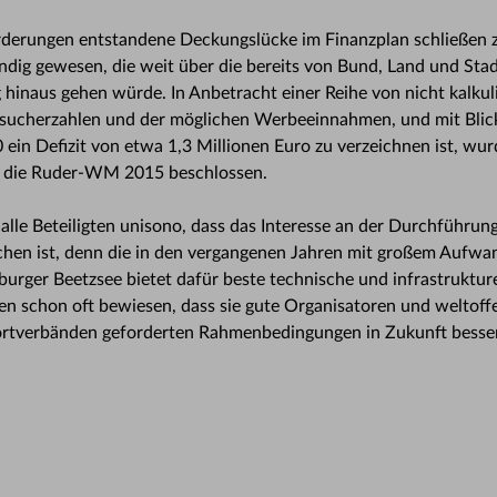
derungen entstandene Deckungslücke im Finanzplan schließen 
dig gewesen, die weit über die bereits von Bund, Land und Sta
aus gehen würde. In Anbetracht einer Reihe von nicht kalkulie
Besucherzahlen und der möglichen Werbeeinnahmen, und mit Blic
n Defizit von etwa 1,3 Millionen Euro zu verzeichnen ist, wur
 die Ruder-WM 2015 beschlossen.
 alle Beteiligten unisono, dass das Interesse an der Durchführung
hen ist, denn die in den vergangenen Jahren mit großem Aufwan
rger Beetzsee bietet dafür beste technische und infrastruktur
en schon oft bewiesen, dass sie gute Organisatoren und weltoff
ortverbänden geforderten Rahmenbedingungen in Zukunft besser 