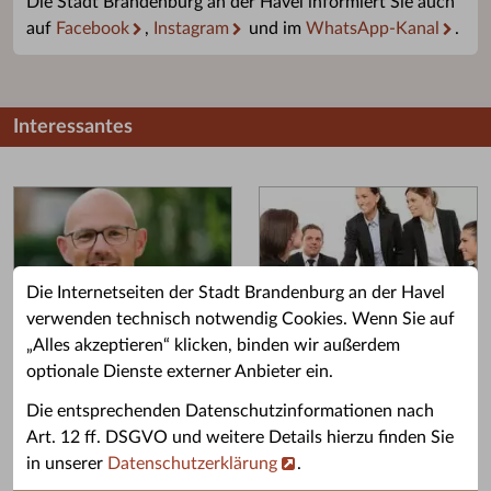
Die Stadt Brandenburg an der Havel informiert Sie auch
auf
Facebook
,
Instagram
und im
WhatsApp-Kanal
.
Interessantes
Die Internetseiten der Stadt Brandenburg an der Havel
verwenden technisch notwendig Cookies. Wenn Sie auf
„Alles akzeptieren“ klicken, binden wir außerdem
Grußwort des OB
Stellenangebote
optionale Dienste externer Anbieter ein.
Grußwort von Daniel Keip.
Karriere & Ausbildung in der
Die entsprechenden Datenschutzinformationen nach
Stadtverwaltung.
Art. 12 ff. DSGVO und weitere Details hierzu finden Sie
in unserer
Datenschutzerklärung
.