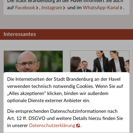
Die Stadt Brandenburg an der Havel informiert Sie auch
auf
Facebook
,
Instagram
und im
WhatsApp-Kanal
.
Interessantes
Die Internetseiten der Stadt Brandenburg an der Havel
verwenden technisch notwendig Cookies. Wenn Sie auf
„Alles akzeptieren“ klicken, binden wir außerdem
Grußwort des OB
Stellenangebote
optionale Dienste externer Anbieter ein.
Grußwort von Daniel Keip.
Karriere & Ausbildung in der
Die entsprechenden Datenschutzinformationen nach
Stadtverwaltung.
Art. 12 ff. DSGVO und weitere Details hierzu finden Sie
in unserer
Datenschutzerklärung
.