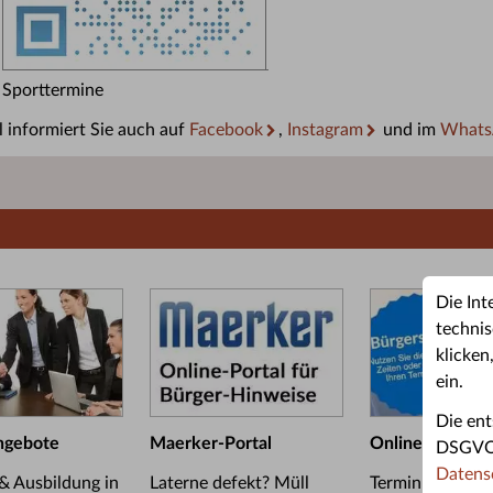
Sporttermine
 informiert Sie auch auf
Facebook
,
Instagram
und im
Whats
Die Int
technis
klicken
ein.
Die ent
ngebote
Maerker-Portal
Online-Termin
DSGVO u
Datens
 & Ausbildung in
Laterne defekt? Müll
Termin im Bürge