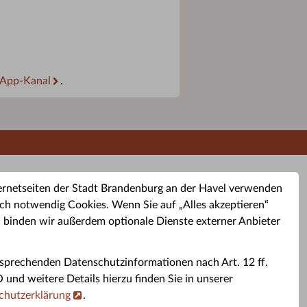
App-Kanal
.
ernetseiten der Stadt Brandenburg an der Havel verwenden
ch notwendig Cookies. Wenn Sie auf „Alles akzeptieren“
, binden wir außerdem optionale Dienste externer Anbieter
sprechenden Datenschutzinformationen nach Art. 12 ff.
buchung
Altkleider-Container
Sporttermine
nd weitere Details hierzu finden Sie in unserer
chutzerklärung
.
rservice
Standorte für Altkleider-
Sportveranstaltungen i