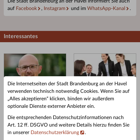
Die Stadt Brandenburg an der Havel informiert Sie auch
auf
Facebook
,
Instagram
und im
WhatsApp-Kanal
.
Interessantes
Die Internetseiten der Stadt Brandenburg an der Havel
verwenden technisch notwendig Cookies. Wenn Sie auf
„Alles akzeptieren“ klicken, binden wir außerdem
Grußwort des OB
Stellenangebote
optionale Dienste externer Anbieter ein.
Grußwort von Daniel Keip.
Karriere & Ausbildung in der
Die entsprechenden Datenschutzinformationen nach
Stadtverwaltung.
Art. 12 ff. DSGVO und weitere Details hierzu finden Sie
in unserer
Datenschutzerklärung
.