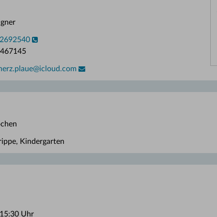
gner
 2692540
2467145
erz.plaue
@
icloud.com
ochen
rippe, Kindergarten
 15:30 Uhr