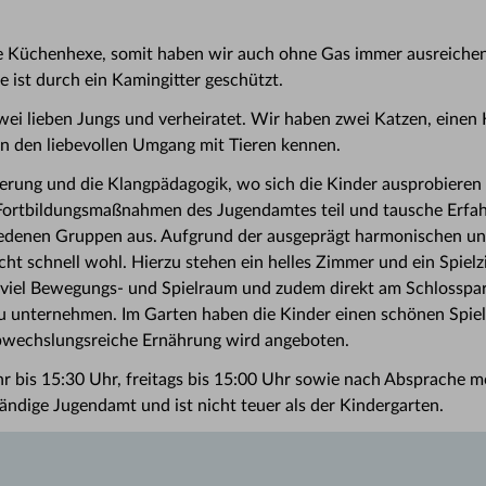
ine Küchenhexe, somit haben wir auch ohne Gas immer ausreic
 ist durch ein Kamingitter geschützt.
wei lieben Jungs und verheiratet. Wir haben zwei Katzen, einen
n den liebevollen Umgang mit Tieren kennen.
erung und die Klangpädagogik, wo sich die Kinder ausprobieren
Fortbildungsmaßnahmen des Jugendamtes teil und tausche Erfa
iedenen Gruppen aus. Aufgrund der ausgeprägt harmonischen un
ht schnell wohl. Hierzu stehen ein helles Zimmer und ein Spielz
it viel Bewegungs- und Spielraum und zudem direkt am Schlosspar
zu unternehmen. Im Garten haben die Kinder einen schönen Spielp
bwechslungsreiche Ernährung wird angeboten.
r bis 15:30 Uhr, freitags bis 15:00 Uhr sowie nach Absprache mö
dige Jugendamt und ist nicht teuer als der Kindergarten.