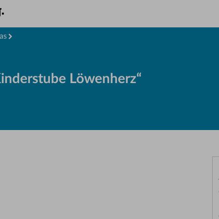
as
Kinderstube Löwenherz“