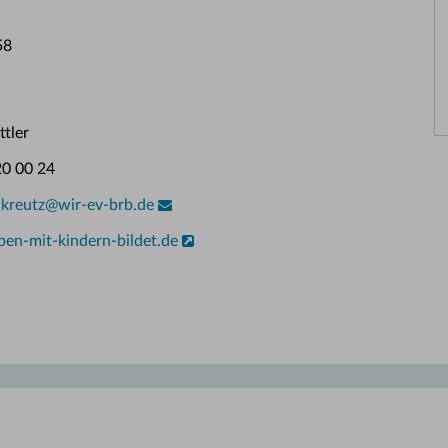
58
tler
0 00 24
nkreutz
@
wir-ev-brb.de
en-mit-kindern-bildet.de