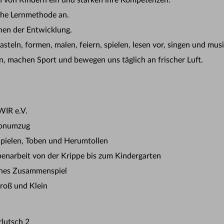
 von Kindern ein und stärken ihre Kompetenzen.
che Lernmethode an.
nen der Entwicklung.
steln, formen, malen, feiern, spielen, lesen vor, singen und musi
en, machen Sport und bewegen uns täglich an frischer Luft.
WIR e.V.
ionumzug
Spielen, Toben und Herumtollen
penarbeit von der Krippe bis zum Kindergarten
ches Zusammenspiel
roß und Klein
lutsch 2