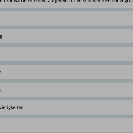
n zur Barrierefreiheit, aufgeteilt für verschiedene Personengru
g
g
g
ierigkeiten