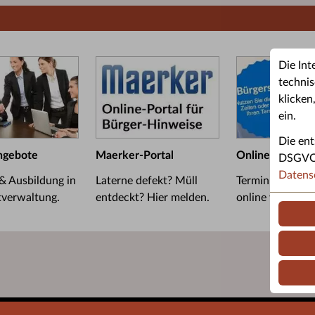
Die Int
technis
klicken
ein.
Die ent
ngebote
Maerker-Portal
Online-Termin
DSGVO u
Datens
 & Ausbildung in
Laterne defekt? Müll
Termin im Bürge
tverwaltung.
entdeckt? Hier melden.
online vereinba