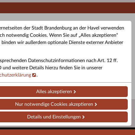
ernetseiten der Stadt Brandenburg an der Havel verwenden
ch notwendig Cookies. Wenn Sie auf „Alles akzeptieren“
, binden wir außerdem optionale Dienste externer Anbieter
sprechenden Datenschutzinformationen nach Art. 12 ff.
buchung
Altkleider-Container
Sporttermine
nd weitere Details hierzu finden Sie in unserer
chutzerklärung
.
rservice
Standorte für Altkleider-
Sportveranstaltungen i
ren.
Container.
Brandenburg a. d. H.
Alles akzeptieren
Nur notwendige Cookies akzeptieren
Details und Einstellungen