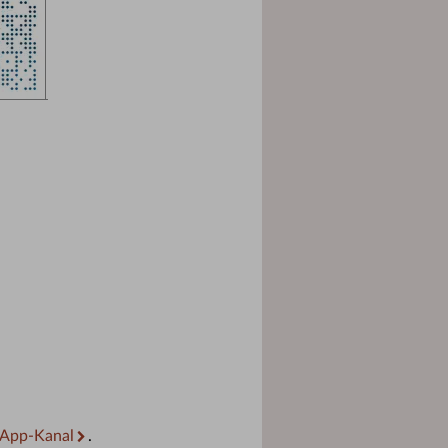
App-Kanal
.