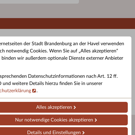
ernetseiten der Stadt Brandenburg an der Havel verwenden
ch notwendig Cookies. Wenn Sie auf „Alles akzeptieren“
, binden wir außerdem optionale Dienste externer Anbieter
sprechenden Datenschutzinformationen nach Art. 12 ff.
buchung
Altkleider-Container
Sporttermine
nd weitere Details hierzu finden Sie in unserer
chutzerklärung
.
rservice
Standorte für Altkleider-
Sportveranstaltungen i
ren.
Container.
Brandenburg a. d. H.
Alles akzeptieren
Nur notwendige Cookies akzeptieren
Details und Einstellungen