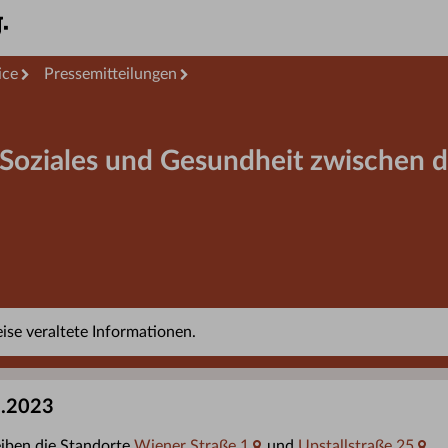
ice
Pressemitteilungen
 Soziales und Gesundheit zwischen d
se veraltete Informationen.
2.2023
iben die Standorte
Wiener Straße 1
und
Upstallstraße 25