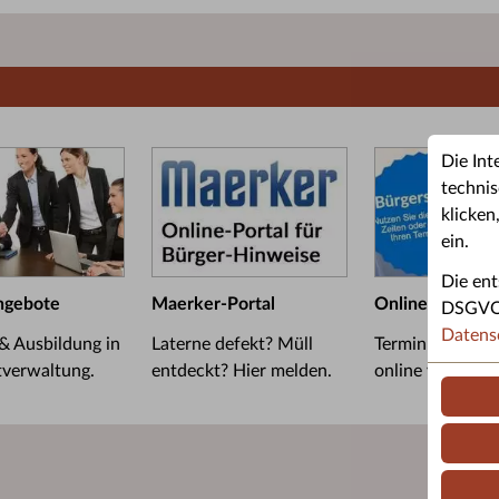
Die Int
technis
klicken
ein.
Die ent
ngebote
Maerker-Portal
Online-Termin
DSGVO u
Datens
 & Ausbildung in
Laterne defekt? Müll
Termin im Bürge
tverwaltung.
entdeckt? Hier melden.
online vereinba