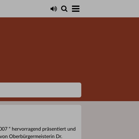
007 “ hervorragend präsentiert und
 von Oberbürgermeisterin Dr.