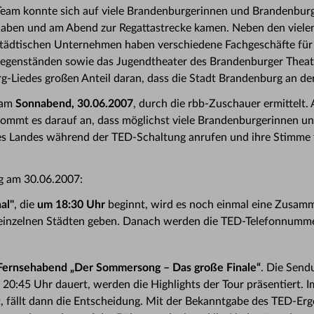
Team konnte sich auf viele Brandenburgerinnen und Brandenburge
 haben und am Abend zur Regattastrecke kamen. Neben den viele
tädtischen Unternehmen haben verschiedene Fachgeschäfte für A
egenständen sowie das Jugendtheater des Brandenburger Theat
-Liedes großen Anteil daran, dass die Stadt Brandenburg an de
 am
Sonnabend, 30.06.2007
, durch die rbb-Zuschauer ermittelt. 
kommt es darauf an, dass möglichst viele Brandenburgerinnen u
s Landes während der TED-Schaltung anrufen und ihre Stimme 
g am 30.06.2007:
al"
, die
um 18:30 Uhr
beginnt, wird es noch einmal eine Zusa
 einzelnen Städten geben. Danach werden die TED-Telefonnumm
Fernsehabend „Der Sommersong – Das große Finale“
. Die Send
is 20:45 Uhr dauert, werden die Highlights der Tour präsentiert. 
, fällt dann die Entscheidung. Mit der Bekanntgabe des TED-Erge