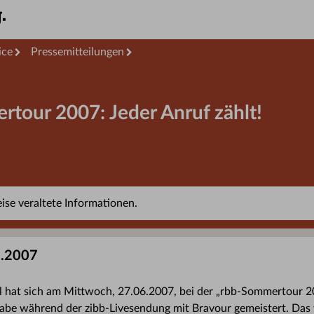
ice
Pressemitteilungen
rtour 2007: Jeder Anruf zählt!
se veraltete Informationen.
6.2007
l hat sich am Mittwoch, 27.06.2007, bei der „rbb-Sommertour 2
gabe während der zibb-Livesendung mit Bravour gemeistert. Das