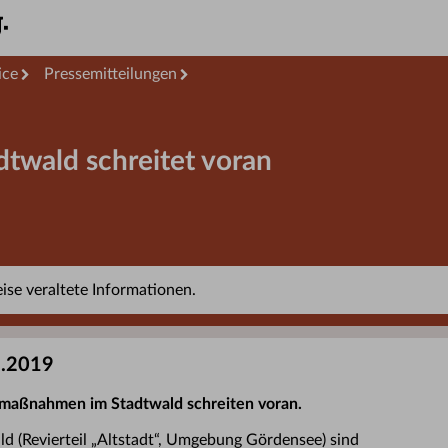
ice
Pressemitteilungen
dtwald schreitet voran
se veraltete Informationen.
3.2019
smaßnahmen im Stadtwald schreiten voran.
ld (Revierteil „Altstadt“, Umgebung Gördensee) sind