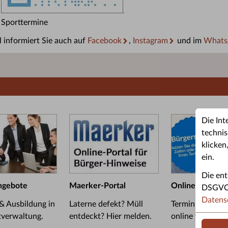
Sporttermine
 informiert Sie auch auf
Facebook
,
Instagram
und im
Whats
Die Int
technis
klicken
ein.
Die ent
ngebote
Maerker-Portal
Online-Termin
DSGVO u
Datens
 & Ausbildung in
Laterne defekt? Müll
Termin im Bürge
tverwaltung.
entdeckt? Hier melden.
online vereinba