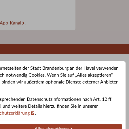
App-Kanal
.
ernetseiten der Stadt Brandenburg an der Havel verwenden
ch notwendig Cookies. Wenn Sie auf „Alles akzeptieren“
, binden wir außerdem optionale Dienste externer Anbieter
sprechenden Datenschutzinformationen nach Art. 12 ff.
buchung
Altkleider-Container
Sporttermine
nd weitere Details hierzu finden Sie in unserer
chutzerklärung
.
rservice
Standorte für Altkleider-
Sportveranstaltungen i
ren.
Container.
Brandenburg a. d. H.