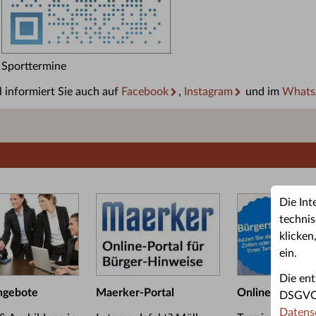
Sporttermine
 informiert Sie auch auf
Facebook
,
Instagram
und im
Whats
Die Int
technis
klicken
ein.
Die ent
ngebote
Maerker-Portal
Online-Termin
DSGVO u
Datens