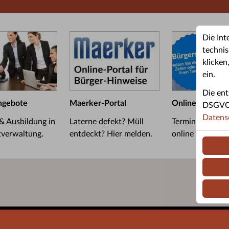
Die Int
technis
klicken
ein.
Die ent
ngebote
Maerker-Portal
Online-Termin
DSGVO u
Datens
 & Ausbildung in
Laterne defekt? Müll
Termin im Bürge
tverwaltung.
entdeckt? Hier melden.
online vereinba
Barrierefreiheit
Leichte Sprache