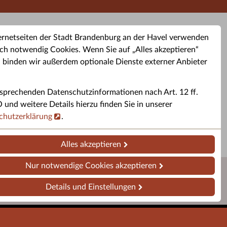
ernetseiten der Stadt Brandenburg an der Havel verwenden
ch notwendig Cookies. Wenn Sie auf „Alles akzeptieren“
, binden wir außerdem optionale Dienste externer Anbieter
sprechenden Datenschutzinformationen nach Art. 12 ff.
buchung
Altkleider-Container
Sporttermine
nd weitere Details hierzu finden Sie in unserer
chutzerklärung
.
rservice
Standorte für Altkleider-
Sportveranstaltungen i
ren.
Container.
Brandenburg a. d. H.
Alles akzeptieren
Nur notwendige Cookies akzeptieren
Details und Einstellungen
Impressum