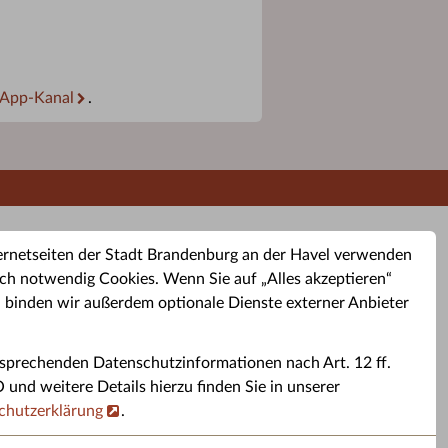
App-Kanal
.
ernetseiten der Stadt Brandenburg an der Havel verwenden
ch notwendig Cookies. Wenn Sie auf „Alles akzeptieren“
, binden wir außerdem optionale Dienste externer Anbieter
sprechenden Datenschutzinformationen nach Art. 12 ff.
buchung
Altkleider-Container
Sporttermine
nd weitere Details hierzu finden Sie in unserer
chutzerklärung
.
rservice
Standorte für Altkleider-
Sportveranstaltungen i
ren.
Container.
Brandenburg a. d. H.