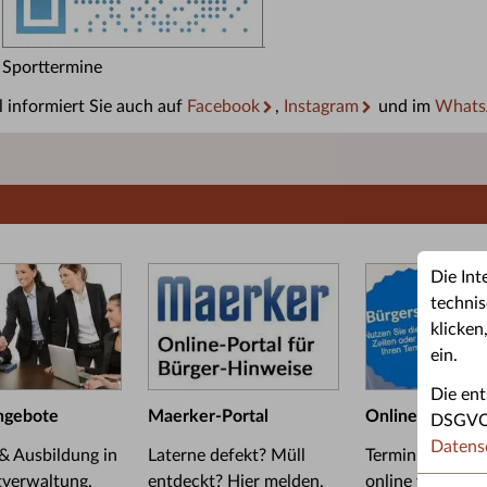
Sporttermine
 informiert Sie auch auf
Facebook
,
Instagram
und im
Whats
Die Int
technis
klicken
ein.
Die ent
ngebote
Maerker-Portal
Online-Termin
DSGVO u
Datens
 & Ausbildung in
Laterne defekt? Müll
Termin im Bürge
tverwaltung.
entdeckt? Hier melden.
online vereinba