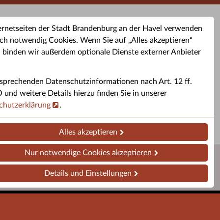
ernetseiten der Stadt Brandenburg an der Havel verwenden
ch notwendig Cookies. Wenn Sie auf „Alles akzeptieren“
, binden wir außerdem optionale Dienste externer Anbieter
sprechenden Datenschutzinformationen nach Art. 12 ff.
buchung
Altkleider-Container
Sporttermine
nd weitere Details hierzu finden Sie in unserer
chutzerklärung
.
rservice
Standorte für Altkleider-
Sportveranstaltungen i
ren.
Container.
Brandenburg a. d. H.
Alles akzeptieren
Nur notwendige Cookies akzeptieren
Details und Einstellungen
Impressum