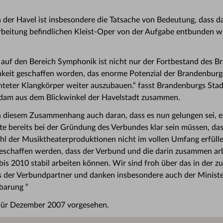
 der Havel ist insbesondere die Tatsache von Bedeutung, dass 
arbeitung befindlichen Kleist-Oper von der Aufgabe entbunden w
 auf den Bereich Symphonik ist nicht nur der Fortbestand des 
hkeit geschaffen worden, das enorme Potenzial der Brandenburg
hteter Klangkörper weiter auszubauen.“ fasst Brandenburgs Sta
sdam aus dem Blickwinkel der Havelstadt zusammen.
n diesem Zusammenhang auch daran, dass es nun gelungen sei, e
tte bereits bei der Gründung des Verbundes klar sein müssen, da
l der Musiktheaterproduktionen nicht im vollen Umfang erfüllen 
geschaffen werden, dass der Verbund und die darin zusammen a
bis 2010 stabil arbeiten können. Wir sind froh über das in der 
 der Verbundpartner und danken insbesondere auch der Minister
barung “
 für Dezember 2007 vorgesehen.