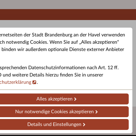
ernetseiten der Stadt Brandenburg an der Havel verwenden
ch notwendig Cookies. Wenn Sie auf „Alles akzeptieren“
, binden wir außerdem optionale Dienste externer Anbieter
sprechenden Datenschutzinformationen nach Art. 12 ff.
buchung
Altkleider-Container
Sporttermine
nd weitere Details hierzu finden Sie in unserer
chutzerklärung
.
rservice
Standorte für Altkleider-
Sportveranstaltungen i
ren.
Container.
Brandenburg a. d. H.
Alles akzeptieren
Nur notwendige Cookies akzeptieren
Details und Einstellungen