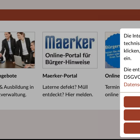
Die Int
technis
klicken
ein.
Die ent
ngebote
Maerker-Portal
Online-Termin
DSGVO u
Datens
 & Ausbildung in
Laterne defekt? Müll
Termin im Bürge
tverwaltung.
entdeckt? Hier melden.
online vereinba