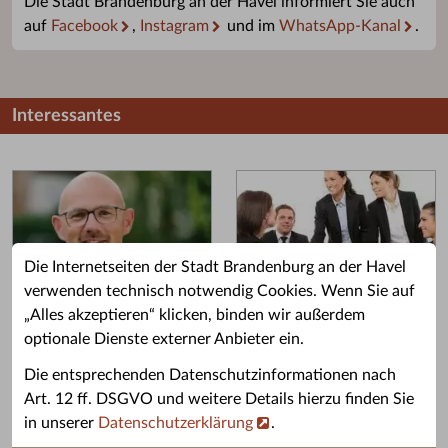
Die Stadt Brandenburg an der Havel informiert Sie auch
auf
Facebook
,
Instagram
und im
WhatsApp-Kanal
.
Interessantes
Die Internetseiten der Stadt Brandenburg an der Havel
verwenden technisch notwendig Cookies. Wenn Sie auf
„Alles akzeptieren“ klicken, binden wir außerdem
Grußwort des OB
Stellenangebote
optionale Dienste externer Anbieter ein.
Grußwort von Daniel Keip.
Karriere & Ausbildung in der
Die entsprechenden Datenschutzinformationen nach
Stadtverwaltung.
Art. 12 ff. DSGVO und weitere Details hierzu finden Sie
in unserer
Datenschutzerklärung
.