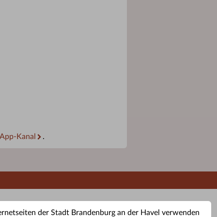
App-Kanal
.
ernetseiten der Stadt Brandenburg an der Havel verwenden