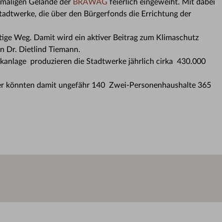
emaligen Gelände der
BRAWAG
feierlich eingeweiht. Mit dabei
adtwerke, die über den Bürgerfonds die Errichtung der
htige Weg. Damit wird ein aktiver Beitrag zum Klimaschutz
in Dr. Dietlind Tiemann.
ikanlage produzieren die Stadtwerke jährlich cirka 430.000
er könnten damit ungefähr 140 Zwei-Personenhaushalte 365