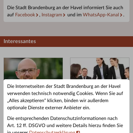
Die Stadt Brandenburg an der Havel informiert Sie auch
auf
Facebook
,
Instagram
und im
WhatsApp-Kanal
.
Interessantes
Die Internetseiten der Stadt Brandenburg an der Havel
verwenden technisch notwendig Cookies. Wenn Sie auf
„Alles akzeptieren“ klicken, binden wir außerdem
Grußwort des OB
Stellenangebote
optionale Dienste externer Anbieter ein.
Grußwort von Daniel Keip.
Karriere & Ausbildung in der
Die entsprechenden Datenschutzinformationen nach
Stadtverwaltung.
Art. 12 ff. DSGVO und weitere Details hierzu finden Sie
in unserer
Datenschutzerklärung
.