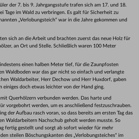
er der 7. bis 9. Jahrgangsstufe trafen sich am 17. und 18.
i Tage im Wald zu verbringen. Es galt für Sicherheit zu
nannten „Verlobungsteich“ war in die Jahre gekommen und
en sich an die Arbeit und brachten zuerst das neue Holz für
lzer, an Ort und Stelle. Schließlich waren 100 Meter
ndestens einen halben Meter tief, für die Zaunpfosten
en Waldboden war das gar nicht so einfach und verlangte
ischen Waldarbeiter, Herr Dechow und Herr Huxdorf, gaben
n einiges doch etwas leichter von der Hand ging.
 mit Querhölzern verbunden werden. Das harte und
für vorgebohrt werden, um es anschließend festzuschrauben.
ng der Aufbau rasch voran, so dass bereits am ersten Tag das
hen Waldarbeitern Nachschub geholt werden musste. So
 fertig gestellt und sorgt ab sofort wieder für mehr
 den steilen Böschungskanten des „Verlobungsteiches“ im