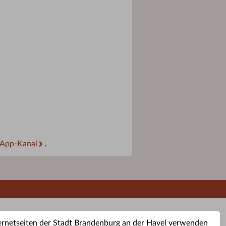
App-Kanal
.
ernetseiten der Stadt Brandenburg an der Havel verwenden