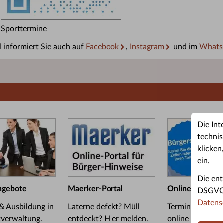
Sporttermine
 informiert Sie auch auf
Facebook
,
Instagram
und im
Whats
Die Int
technis
klicken
ein.
Die ent
ngebote
Maerker-Portal
Online-Termin
DSGVO u
Datens
 & Ausbildung in
Laterne defekt? Müll
Termin im Bürge
tverwaltung.
entdeckt? Hier melden.
online vereinba