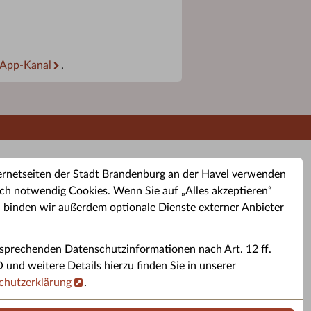
App-Kanal
.
ernetseiten der Stadt Brandenburg an der Havel verwenden
ch notwendig Cookies. Wenn Sie auf „Alles akzeptieren“
, binden wir außerdem optionale Dienste externer Anbieter
sprechenden Datenschutzinformationen nach Art. 12 ff.
buchung
Altkleider-Container
Sporttermine
nd weitere Details hierzu finden Sie in unserer
chutzerklärung
.
rservice
Standorte für Altkleider-
Sportveranstaltungen i
ren.
Container.
Brandenburg a. d. H.