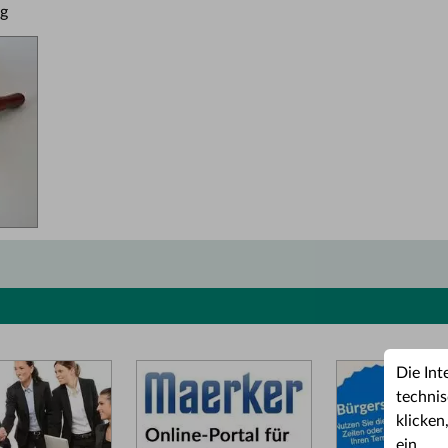
ng
Die Int
technis
klicken
ein.