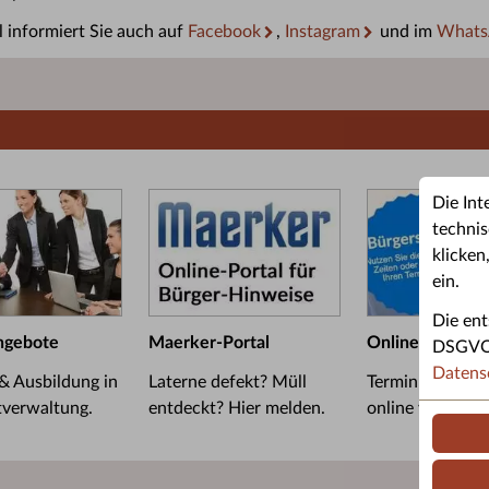
 informiert Sie auch auf
Facebook
,
Instagram
und im
Whats
Die Int
technis
klicken
ein.
Die ent
ngebote
Maerker-Portal
Online-Termin
DSGVO u
Datens
 & Ausbildung in
Laterne defekt? Müll
Termin im Bürge
tverwaltung.
entdeckt? Hier melden.
online vereinba