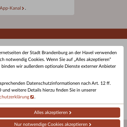
App-Kanal
.
ernetseiten der Stadt Brandenburg an der Havel verwenden
ch notwendig Cookies. Wenn Sie auf „Alles akzeptieren“
, binden wir außerdem optionale Dienste externer Anbieter
sprechenden Datenschutzinformationen nach Art. 12 ff.
buchung
Altkleider-Container
Sporttermine
nd weitere Details hierzu finden Sie in unserer
chutzerklärung
.
rservice
Standorte für Altkleider-
Sportveranstaltungen i
ren.
Container.
Brandenburg a. d. H.
Alles akzeptieren
Nur notwendige Cookies akzeptieren