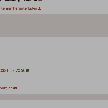
rtermin herunterladen
03381) 58 70 50
burg.de