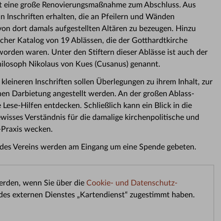
dt eine große Renovierungsmaßnahme zum Abschluss. Aus
un Inschriften erhalten, die an Pfeilern und Wänden
n dort damals aufgestellten Altären zu bezeugen. Hinzu
cher Katalog von 19 Ablässen, die der Gotthardtkirche
orden waren. Unter den Stiftern dieser Ablässe ist auch der
hilosoph Nikolaus von Kues (Cusanus) genannt.
kleineren Inschriften sollen Überlegungen zu ihrem Inhalt, zur
en Darbietung angestellt werden. An der großen Ablass-
e Lese-Hilfen entdecken. Schließlich kann ein Blick in die
wisses Verständnis für die damalige kirchenpolitische und
-Praxis wecken.
der des Vereins werden am Eingang um eine Spende gebeten.
werden, wenn Sie über die
Cookie- und Datenschutz-
des externen Dienstes „Kartendienst“ zugestimmt haben.