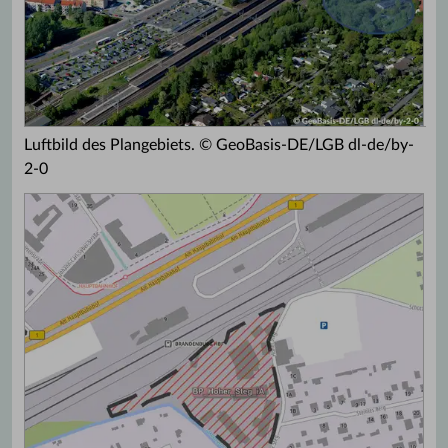
Luftbild des Plangebiets. © GeoBasis-DE/LGB dl-de/by-
2-0