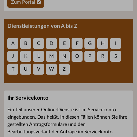
Zum Portal
Dienstleistungen von A bis Z
A
B
C
D
E
F
G
H
I
J
K
L
M
N
O
P
R
S
T
U
V
W
Z
Ihr Servicekonto
Ein Teil unserer Online-Dienste ist im Servicekonto
eingebunden. Das heißt, in diesen Fällen können Sie Ihre
gestellten Antragsformulare und den
Bearbeitungsverlauf der Anträge im Servicekonto