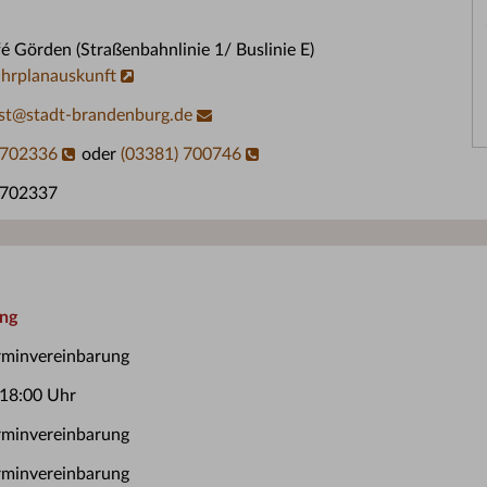
 Görden (Straßenbahnlinie 1/ Buslinie E)
hrplanauskunft
st
@
stadt-brandenburg.de
 702336
oder
(03381) 700746
 702337
ung
rminvereinbarung
 18:00 Uhr
rminvereinbarung
rminvereinbarung