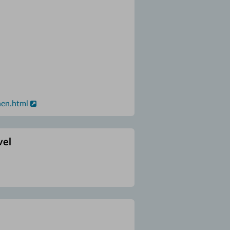
nen.html
vel