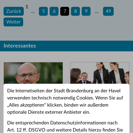
1
Zurück
…
5
6
7
8
9
…
49
Weiter
Interessantes
Die Internetseiten der Stadt Brandenburg an der Havel
verwenden technisch notwendig Cookies. Wenn Sie auf
„Alles akzeptieren“ klicken, binden wir außerdem
Grußwort des OB
Stellenangebote
optionale Dienste externer Anbieter ein.
Grußwort von Daniel Keip.
Karriere & Ausbildung in der
Die entsprechenden Datenschutzinformationen nach
Stadtverwaltung.
Art. 12 ff. DSGVO und weitere Details hierzu finden Sie