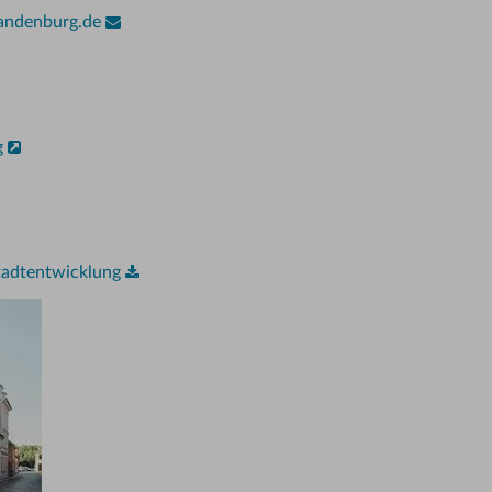
randenburg.de
g
Stadtentwicklung