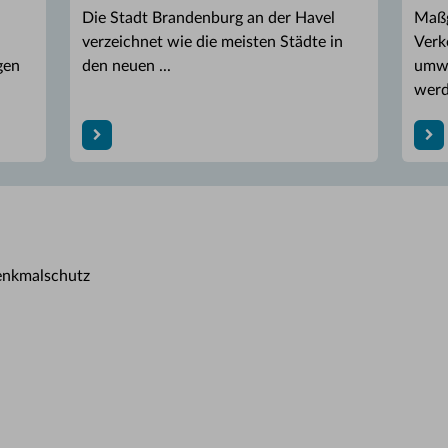
Die Stadt Brandenburg an der Havel
Maßg
verzeichnet wie die meisten Städte in
Verk
gen
den neuen ...
umwe
werd
nkmalschutz