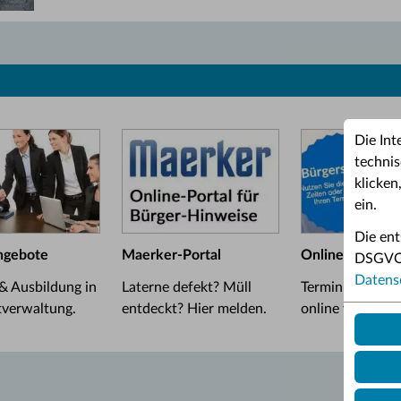
Die Int
technis
klicken
ein.
Die ent
ngebote
Maerker-Portal
Online-Termin
DSGVO u
Datens
 & Ausbildung in
Laterne defekt? Müll
Termin im Bürge
tverwaltung.
entdeckt? Hier melden.
online vereinba