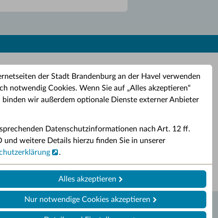
ernetseiten der Stadt Brandenburg an der Havel verwenden
ch notwendig Cookies. Wenn Sie auf „Alles akzeptieren“
, binden wir außerdem optionale Dienste externer Anbieter
sprechenden Datenschutzinformationen nach Art. 12 ff.
buchung
Altkleider-Container
Sporttermine
nd weitere Details hierzu finden Sie in unserer
chutzerklärung
.
rservice
Standorte für Altkleider-
Sportveranstaltungen i
ren.
Container.
Brandenburg a. d. H.
Alles akzeptieren
Nur notwendige Cookies akzeptieren