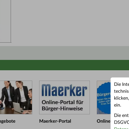
Die Int
technis
klicken
ein.
Die ent
ngebote
Maerker-Portal
Online-Termin
DSGVO u