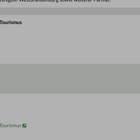
tsregion Westbrandenburg sowie weiterer Partner.
 Tourismus
Tourismus