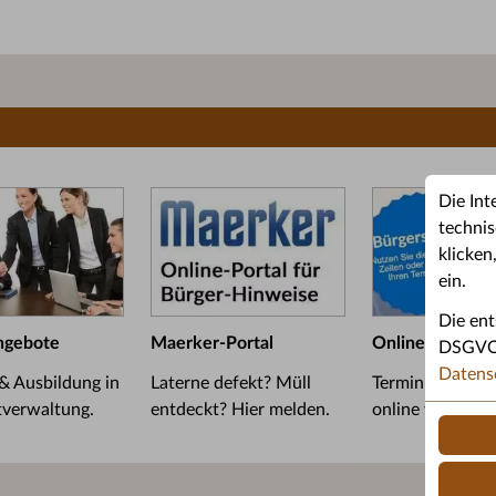
Die Int
technis
klicken
ein.
Die ent
ngebote
Maerker-Portal
Online-Termin
DSGVO u
Datens
 & Ausbildung in
Laterne defekt? Müll
Termin im Bürge
tverwaltung.
entdeckt? Hier melden.
online vereinba