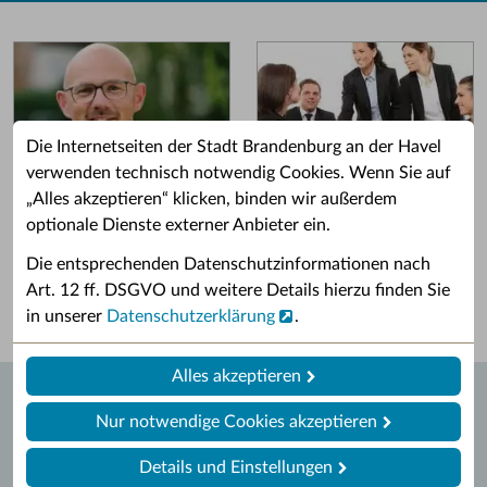
Die Internetseiten der Stadt Brandenburg an der Havel
verwenden technisch notwendig Cookies. Wenn Sie auf
„Alles akzeptieren“ klicken, binden wir außerdem
Grußwort des OB
Stellenangebote
optionale Dienste externer Anbieter ein.
Grußwort von Daniel Keip.
Karriere & Ausbildung in der
Die entsprechenden Datenschutzinformationen nach
Stadtverwaltung.
Art. 12 ff. DSGVO und weitere Details hierzu finden Sie
in unserer
Datenschutzerklärung
.
Alles akzeptieren
Nur notwendige Cookies akzeptieren
Details und Einstellungen