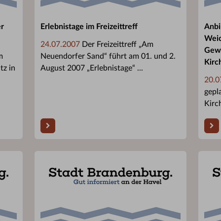
er
Erlebnistage im Freizeittreff
Anbi
Weic
24.07.2007
Der Freizeittreff „Am
Gewe
m
Neuendorfer Sand“ führt am 01. und 2.
Kirc
tz in
August 2007 „Erlebnistage“ ...
20.0
gepl
Kirc