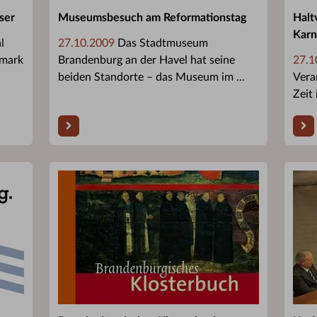
ser
Museumsbesuch am Reformationstag
Halt
Karn
l
27.10.2009
Das Stadtmuseum
lmark
Brandenburg an der Havel hat seine
27.1
beiden Standorte – das Museum im ...
Vera
Zeit