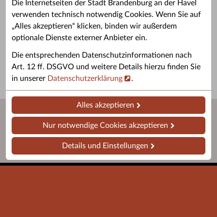
Die Internetseiten der Stadt Brandenburg an der Havel
verwenden technisch notwendig Cookies. Wenn Sie auf
„Alles akzeptieren“ klicken, binden wir außerdem
Grußwort des OB
Stellenangebote
optionale Dienste externer Anbieter ein.
Grußwort von Daniel Keip.
Karriere & Ausbildung in der
Die entsprechenden Datenschutzinformationen nach
Stadtverwaltung.
Art. 12 ff. DSGVO und weitere Details hierzu finden Sie
in unserer
Datenschutzerklärung
.
Alles akzeptieren
Nur notwendige Cookies akzeptieren
Details und Einstellungen
Startseite
Barrierefreiheit
Leichte Sprache
Impressum
Datenschutz
Kontakt