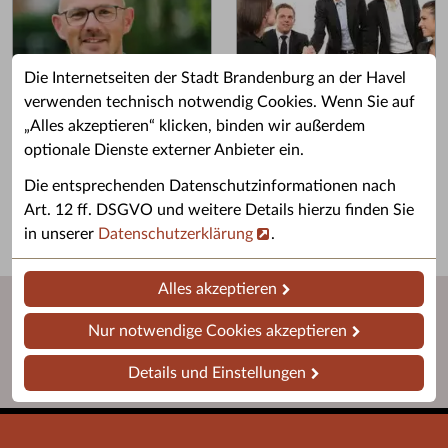
Die Internetseiten der Stadt Brandenburg an der Havel
verwenden technisch notwendig Cookies. Wenn Sie auf
„Alles akzeptieren“ klicken, binden wir außerdem
Grußwort des OB
Stellenangebote
optionale Dienste externer Anbieter ein.
Grußwort von Daniel Keip.
Karriere & Ausbildung in der
Die entsprechenden Datenschutzinformationen nach
Stadtverwaltung.
Art. 12 ff. DSGVO und weitere Details hierzu finden Sie
in unserer
Datenschutzerklärung
.
Alles akzeptieren
Nur notwendige Cookies akzeptieren
Details und Einstellungen
Startseite
Barrierefreiheit