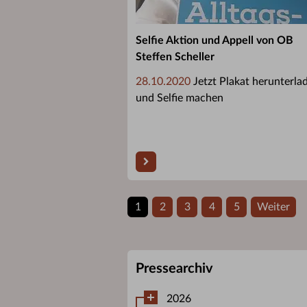
Selfie Aktion und Appell von OB
Steffen Scheller
28.10.2020
Jetzt Plakat herunterla
und Selfie machen
1
2
3
4
5
Weiter
Pressearchiv
2026