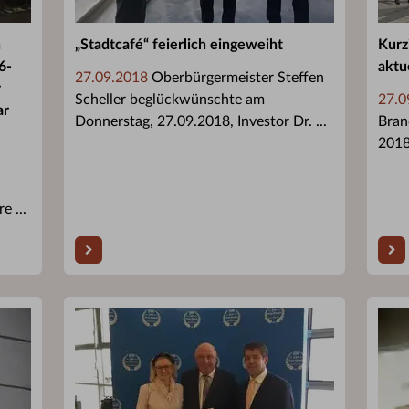
n
„Stadtcafé“ feierlich eingeweiht
Kurz
6-
aktu
27.09.2018
Oberbürgermeister Steffen
r
Scheller beglückwünschte am
27.0
ar
Donnerstag, 27.09.2018, Investor Dr. ...
Bran
201
e ...