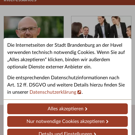
Die Internetseiten der Stadt Brandenburg an der Havel
verwenden technisch notwendig Cookies. Wenn Sie auf
„Alles akzeptieren“ klicken, binden wir außerdem
Grußwort des OB
Stellenangebote
optionale Dienste externer Anbieter ein.
Grußwort von Daniel Keip.
Karriere & Ausbildung in der
Die entsprechenden Datenschutzinformationen nach
Stadtverwaltung.
Art. 12 ff. DSGVO und weitere Details hierzu finden Sie
in unserer
Datenschutzerklärung
.
Alles akzeptieren
Nur notwendige Cookies akzeptieren
Details und Einstellungen