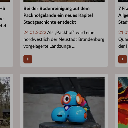
VHS
Bei der Bodenreinigung auf dem
7 Fr
Packhofgelände ein neues Kapitel
Allg
ne
Stadtgeschichte entdeckt
Stad
etet
24.01.2022
Als „Packhof“ wird eine
21.0
nordwestlich der Neustadt Brandenburg
Quar
vorgelagerte Landzunge ...
der H