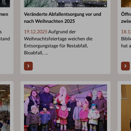
hmen
Veränderte Abfallentsorgung vor und
Öffn
nach Weihnachten 2025
zwis
s
19.12.2025
Aufgrund der
18.1
stand
Weihnachtsfeiertage weichen die
Bibl
Entsorgungstage für Restabfall,
hat a
Bioabfall, ...