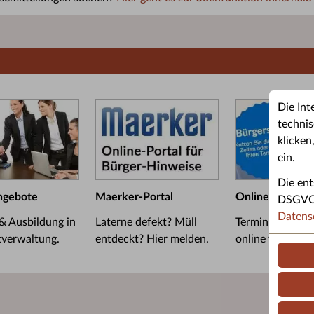
Die Int
technis
klicken
ein.
Die ent
ngebote
Maerker-Portal
Online-Termin
DSGVO u
Datens
 & Ausbildung in
Laterne defekt? Müll
Termin im Bürge
tverwaltung.
entdeckt? Hier melden.
online vereinba