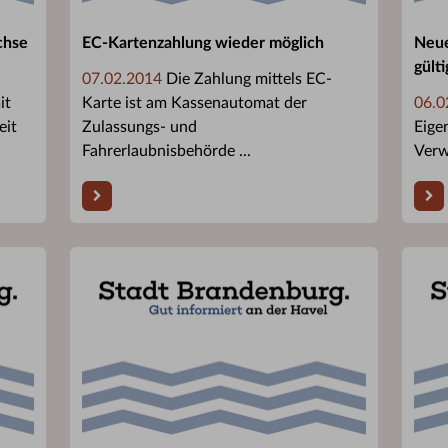
chse
EC-Kartenzahlung wieder möglich
Neue
gült
07.02.2014
Die Zahlung mittels EC-
it
Karte ist am Kassenautomat der
06.0
eit
Zulassungs- und
Eige
Fahrerlaubnisbehörde ...
Verw