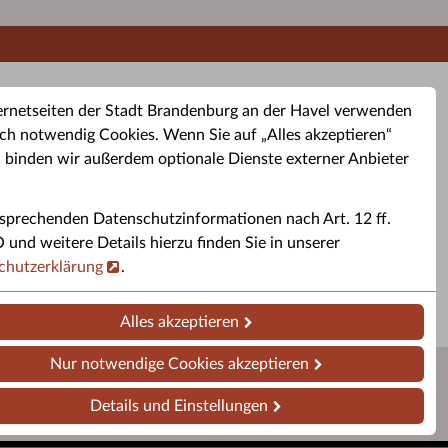
ernetseiten der Stadt Brandenburg an der Havel verwenden
ch notwendig Cookies. Wenn Sie auf „Alles akzeptieren“
, binden wir außerdem optionale Dienste externer Anbieter
sprechenden Datenschutzinformationen nach Art. 12 ff.
buchung
Altkleider-Container
Sporttermine
nd weitere Details hierzu finden Sie in unserer
chutzerklärung
.
rservice
Standorte für Altkleider-
Sportveranstaltungen i
ren.
Container.
Brandenburg a. d. H.
Alles akzeptieren
Nur notwendige Cookies akzeptieren
Details und Einstellungen