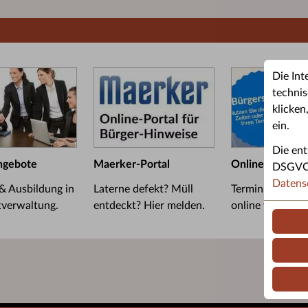
Die Int
technis
klicken
ein.
Die ent
ngebote
Maerker-Portal
Online-Termin
DSGVO u
Datens
 & Ausbildung in
Laterne defekt? Müll
Termin im Bürge
tverwaltung.
entdeckt? Hier melden.
online vereinba